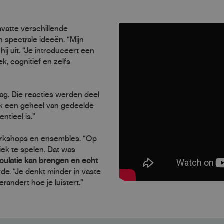
mvatte verschillende
 spectrale ideeën. “Mijn
ij uit. “Je introduceert een
, cognitief en zelfs
g. Die reacties werden deel
 ook een geheel van gedeelde
ntieel is.”
 workshops en ensembles. “Op
k te spelen. Dat was
culatie kan brengen en echt
rde. “Je denkt minder in vaste
randert hoe je luistert.”