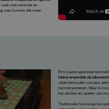
t vaak met controle en
raag was: kunnen die twee
Pirro paste spectrale technie
kleine ensemble als laborator
wilde behouden wat jazz defini
herinterpreteren. Maar ik in
het denken en spelen van muz
Traditionele harmonische ka