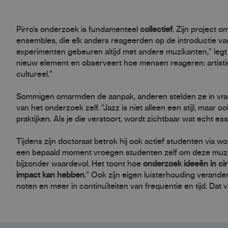
Pirro’s onderzoek is fundamenteel
collectief
. Zijn project o
ensembles, die elk anders reageerden op de introductie van
experimenten gebeuren altijd met andere muzikanten,” legt h
nieuw element en observeert hoe mensen reageren: artistiek
cultureel.”
Sommigen omarmden de aanpak, anderen stelden ze in vraa
van het onderzoek zelf. “Jazz is niet alleen een stijl, maar
praktijken. Als je die verstoort, wordt zichtbaar wat echt esse
Tijdens zijn doctoraat betrok hij ook actief studenten via
een bepaald moment vroegen studenten zelf om deze muzie
bijzonder waardevol. Het toont hoe
onderzoek ideeën in cir
impact kan hebben
.” Ook zijn eigen luisterhouding verande
noten en meer in continuïteiten van frequentie en tijd. Dat ve