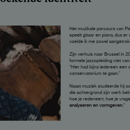
Het muzikale parcours van Pier
speelt gitaar en piano, dus er
voelde ik me zowel aangetrok
Zijn verhuis naar Brussel in 2
formele jazzopleiding niet va
“Hier had bijna iedereen een d
conservatorium te gaan.”
Naast muziek studeerde hij ook 
die achtergrond zijn werk beï
hoe je redeneert, hoe je vrag
analyseren en vormgeven
.”