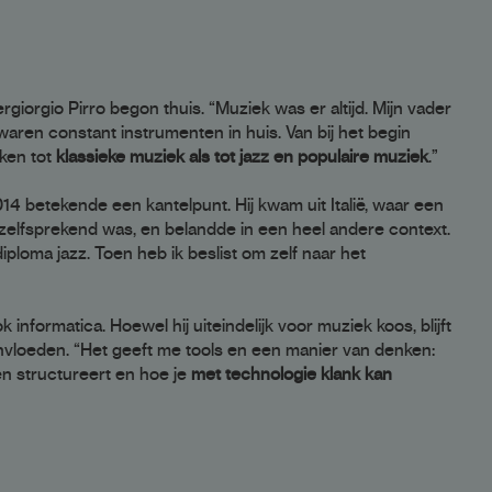
giorgio Pirro begon thuis. “Muziek was er altijd. Mijn vader
 waren constant instrumenten in huis. Van bij het begin
ken tot
klassieke muziek als tot jazz en populaire muziek
.”
014 betekende een kantelpunt. Hij kwam uit Italië, waar een
nzelfsprekend was, en belandde in een heel andere context.
iploma jazz. Toen heb ik beslist om zelf naar het
informatica. Hoewel hij uiteindelijk voor muziek koos, blijft
nvloeden. “Het geeft me tools en een manier van denken:
en structureert en hoe je
met technologie klank kan