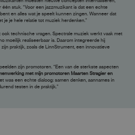
 Muzikanten moesten nieuwe concepten internaliseren,
r één stuk. “Voor een jazzmuzikant is dat een echte
e bent en alles wat je speelt kunnen zingen. Wanneer dat
 je je hele relatie tot muziek herdenken.”
 dit ook technische vragen. Spectrale muziek werkt vaak met
ano moeilijk realiseerbaar is. Daarom integreerde hij
n zijn praktijk, zoals de LinnStrument, een innovatieve
t speelden zijn promotoren. “Een van de sterkste aspecten
enwerking met mijn promotoren Maarten Stragier en
 “Het was een echte dialoog: samen denken, aannames in
urend testen in de praktijk.”