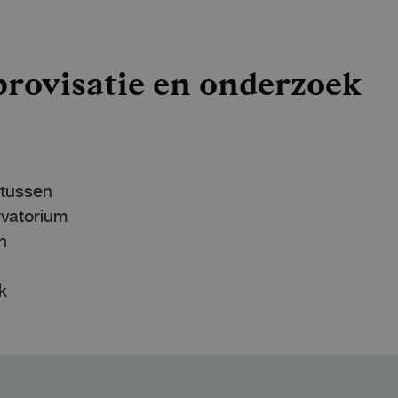
provisatie en onderzoek
 tussen
ervatorium
n
k