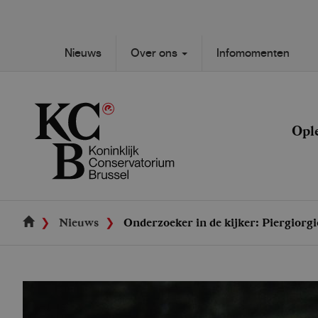
Skip
to
main
Secondary
Nieuws
Over ons
Infomomenten
content
Main
navigation
navigation
Opl
Nieuws
Onderzoeker in de kijker: Piergiorgi