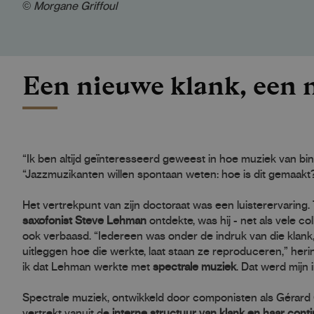
©
Morgane Griffoul
Een nieuwe klank, een 
“Ik ben altijd geïnteresseerd geweest in hoe muziek van binn
“Jazzmuzikanten willen spontaan weten: hoe is dit gemaakt?
Het vertrekpunt van zijn doctoraat was een luisterervaring.
saxofonist Steve Lehman
ontdekte, was hij - net als vele co
ook verbaasd. “Iedereen was onder de indruk van die klan
uitleggen hoe die werkte, laat staan ze reproduceren,” herin
ik dat Lehman werkte met
spectrale muziek
. Dat werd mijn 
Spectrale muziek, ontwikkeld door componisten als Gérard G
vertrekt vanuit de
interne structuur van klank en haar continu