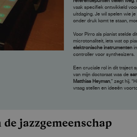
referentiepunten vielen weg
.
vaak specifiek ontwikkeld voo
uitdaging. Je wil spelen wie j
onder druk komt te staan, moet
Voor Pirro als pianist stelde
microtonaliteit, iets wat op pi
elektronische instrumenten
i
controller voor synthesizers.
Een cruciale rol in dit trajec
van mijn doctoraat was de
sam
Matthias Heyman
,” zegt hij.
vraag stellen en ideeën voortd
 de jazzgemeenschap