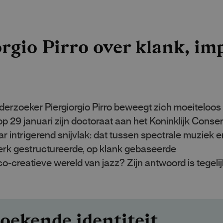
rgio Pirro over klank, im
derzoeker Piergiorgio Pirro beweegt zich moeiteloos
 op 29 januari zijn doctoraat aan het Koninklijk Cons
r intrigerend snijvlak: dat tussen spectrale muziek e
erk gestructureerde, op klank gebaseerde
o-creatieve wereld van jazz? Zijn antwoord is tegelij
oekende identiteit