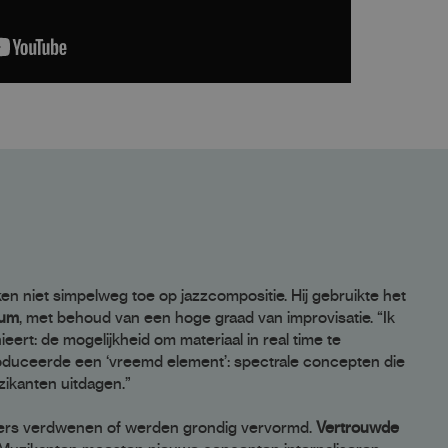
ken niet simpelweg toe op jazzcompositie. Hij gebruikte het
ium
, met behoud van een hoge graad van improvisatie. “Ik
eert: de mogelijkheid om materiaal in real time te
troduceerde een ‘vreemd element’: spectrale concepten die
ikanten uitdagen.”
ders verdwenen of werden grondig vervormd.
Vertrouwde