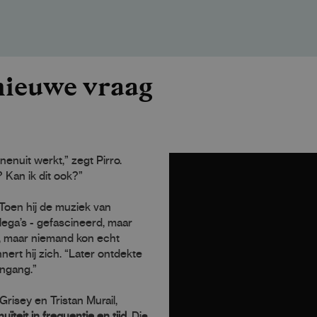
nieuwe vraag
enuit werkt,” zegt Pirro.
 Kan ik dit ook?”
 Toen hij de muziek van
llega’s - gefascineerd, maar
k, maar niemand kon echt
nert hij zich. “Later ontdekte
ingang.”
risey en Tristan Murail,
ïteit in frequentie en tijd
. Die