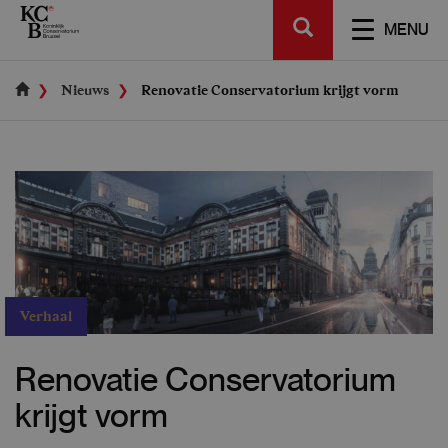
Skip
SEARCH
to
TOGGL
MENU
main
NAVIGA
content
Nieuws
Renovatie Conservatorium krijgt vorm
Verhaal
Renovatie Conservatorium
krijgt vorm