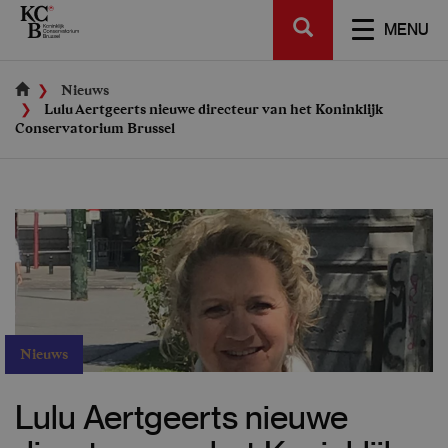
Skip
SEARCH
to
TOGGL
MENU
main
NAVIGA
content
Nieuws
Lulu Aertgeerts nieuwe directeur van het Koninklijk
Conservatorium Brussel
Nieuws
Lulu Aertgeerts nieuwe