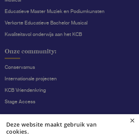
Musical
Educatieve Master Muziek en Podiumkunsten
Verkorte Educatieve Bachelor Musical
Kwaliteitsvol onderwijs aan het KCB
Onze community:
Conservamus
Internationale projecten
KCB Vriendenkring
Stage Access
Ons onderzoek
×
Deze website maakt gebruik van
cookies.
Onderzoek