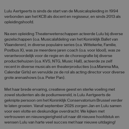
Lulu Aertgeerts is sinds de start van de Musicalopleiding in 1994
verbonden aan het KCB als docent en regisseur, en sinds 2013 als
opleidingshoofd.
Na een opleiding Theaterwetenschappen acteerde Lulu bij diverse
gezelschappen (o.a. Musicalafdeling van het Koninklijk Ballet van
Vlaanderen), in diverse populaire series (o.a. Wittekerke, Familie,
Postbus X), was ze meerdere jaren coach (o.a. voor Idool), was ze
verantwoordelijk voor de regie en de choreografie bij diverse
productiehuizen (o.a. KVS, NTG, Music Hall), acteerde ze zelf
recent in diverse musicals en theaterproducties (o.a.Mamma Mia,
Calendar Girls) en vervulde ze de rol als acting director voor diverse
grote arenashows (o.a. Peter Pan).
Met haar brede ervaring, creatieve geest en sterke voeling met
zowel studenten als de podiumwereld, is Lulu Aertgeerts de
geknipte persoon om het Koninklijk Conservatorium Brussel verder
te laten groeien. Vanaf september 2025 zorgen Jan en Lulu samen
voor een vlotte en deskundige overdracht. We kijken met
vertrouwen en nieuwsgierigheid uit naar dit nieuwe hoofdstuk en
wensen Lulu van harte veel succes met haar nieuwe uitdaging!