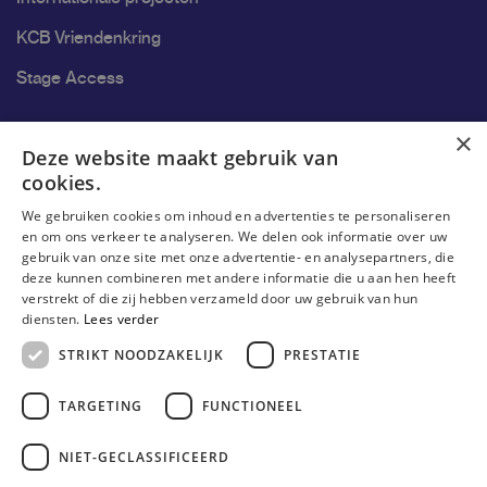
KCB Vriendenkring
Stage Access
Ons onderzoek
×
Deze website maakt gebruik van
cookies.
Onderzoek
We gebruiken cookies om inhoud en advertenties te personaliseren
Onderzoeksgroepen
en om ons verkeer te analyseren. We delen ook informatie over uw
gebruik van onze site met onze advertentie- en analysepartners, die
Onderzoekers
deze kunnen combineren met andere informatie die u aan hen heeft
verstrekt of die zij hebben verzameld door uw gebruik van hun
Onderzoeker worden
diensten.
Lees verder
STRIKT NOODZAKELIJK
PRESTATIE
TARGETING
FUNCTIONEEL
NIET-GECLASSIFICEERD