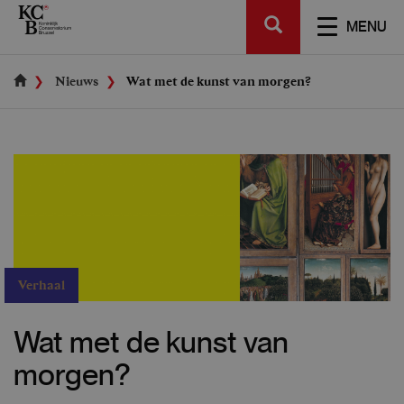
Skip
SEARCH
to
TOGGL
MENU
main
NAVIGA
content
Nieuws
Wat met de kunst van morgen?
Verhaal
Wat met de kunst van
morgen?