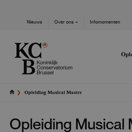
Skip
to
main
Secondary
Nieuws
Over ons
Infomomenten
content
Main
navigation
navigation
Opl
Opleiding Musical Master
Opleiding Musical