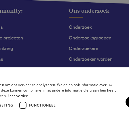
mmunity:
Ons onderzoek
us
Onderzoek
le projecten
Onderzoeksgroepen
nkring
Onderzoekers
ss
Onderzoeker worden
en om ons verkeer te analyseren. We delen ook informatie over uw
ie deze kunnen combineren met andere informatie die u aan hen heeft
sten.
Lees verder
GETING
FUNCTIONEEL
ring
Disclaimer
Gebruiksvoorwaarden
Privacyverklaring