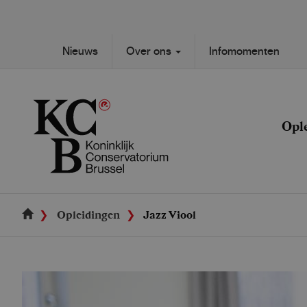
Skip
to
main
Secondary
Nieuws
Over ons
Infomomenten
content
Main
navigation
navigation
Opl
Opleidingen
Jazz Viool