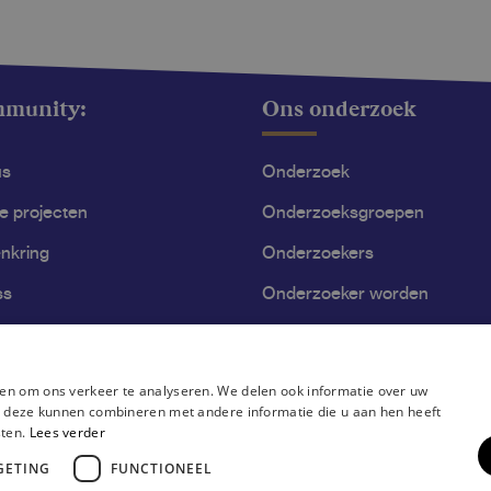
mmunity:
Ons onderzoek
us
Onderzoek
le projecten
Onderzoeksgroepen
nkring
Onderzoekers
ss
Onderzoeker worden
en om ons verkeer te analyseren. We delen ook informatie over uw
ie deze kunnen combineren met andere informatie die u aan hen heeft
sten.
Lees verder
GETING
FUNCTIONEEL