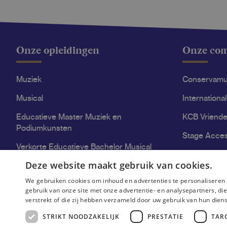
Onze opleidingen
Onze co
Muziek
Conservam
Musical
Internationa
Educatieve Master Muziek en
KCB Vriende
Podiumkunsten
Stage Acce
Verkorte Educatieve Bachelor Musical
Deze website maakt gebruik van cookies.
Kwaliteitsvol onderwijs aan het KCB
We gebruiken cookies om inhoud en advertenties te personaliseren 
gebruik van onze site met onze advertentie- en analysepartners, d
verstrekt of die zij hebben verzameld door uw gebruik van hun dien
STRIKT NOODZAKELIJK
PRESTATIE
TAR