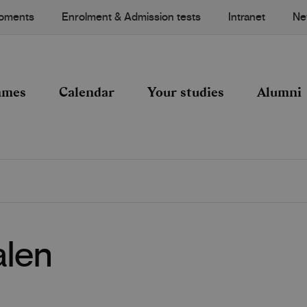
Moments
Enrolment & Admission tests
Intranet
Ne
mmes
Calendar
Your studies
Alumni
alen