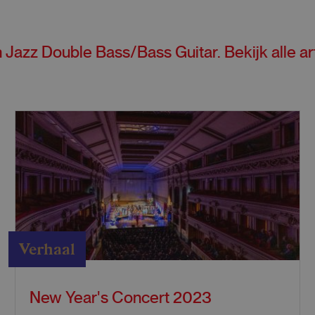
n
Jazz Double Bass/Bass Guitar
. Bekijk alle
ar
Verhaal
New Year's Concert 2023