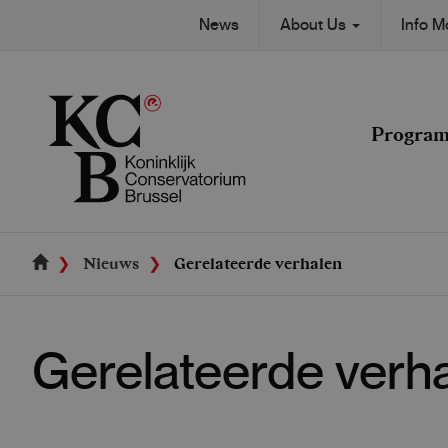
Skip
Secondary
News
About Us
Info 
to
Main
main
navigation
content
navigation
Progra
Nieuws
Gerelateerde verhalen
Gerelateerde verh