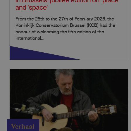
in Brussels: jubilee edition on ‘place’
and ‘space’
From the 25th to the 27th of February 2026, the
Koninklijk Conservatorium Brussel (KCB) had the
honour of welcoming the fifth edition of the
International...
Verhaal