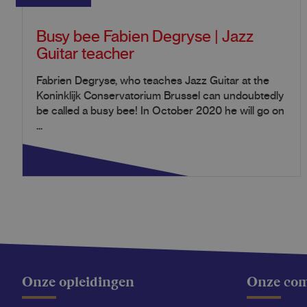
Busy bee Fabien Degryse | Jazz
Guitar teacher
Fabrien Degryse, who teaches Jazz Guitar at the
Koninklijk Conservatorium Brussel can undoubtedly
be called a busy bee! In October 2020 he will go on
...
Onze opleidingen
Onze co