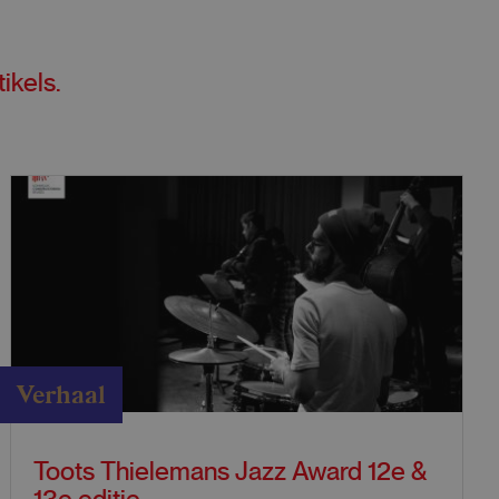
tikels
.
Verhaal
Toots Thielemans Jazz Award 12e &