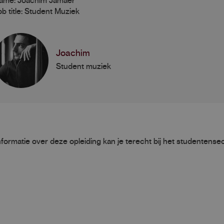
ame: Joachim Jamaer
ob title: Student Muziek
Joachim
Student muziek
formatie over deze opleiding kan je terecht bij het studentensec