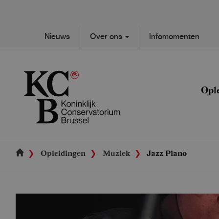
Skip
to
main
Secondary
Nieuws
Over ons
Infomomenten
content
Main
navigation
navigation
Opl
Opleidingen
Muziek
Jazz Piano