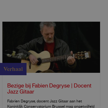
Verhaal
Bezige bij Fabien Degryse | Docent
Jazz Gitaar
Fabrien Degryse, docent Jazz Gitaar aan het
Koninklijk Conservatorium Brussel mag ongetwijfeld