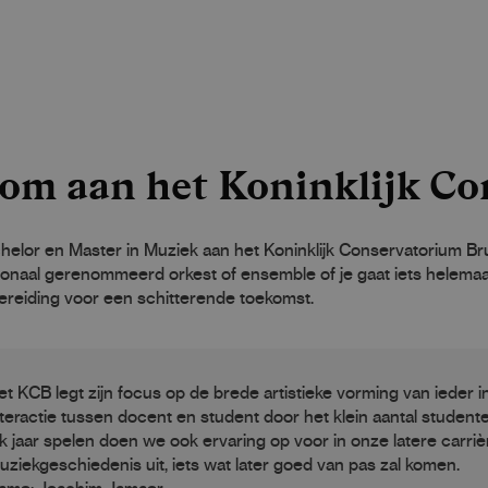
om aan het Koninklijk Co
elor en Master in Muziek aan het Koninklijk Conservatorium Bruss
ionaal gerenommeerd orkest of ensemble of je gaat iets helemaal
ereiding voor een schitterende toekomst.
et KCB legt zijn focus op de brede artistieke vorming van ieder i
nteractie tussen docent en student door het klein aantal studente
lk jaar spelen doen we ook ervaring op voor in onze latere carriè
uziekgeschiedenis uit, iets wat later goed van pas zal komen.