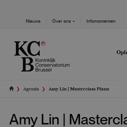
Skip
to
main
Secondary
Nieuws
Over ons
Infomomenten
content
Main
navigation
navigation
Opl
Agenda
Amy Lin | Masterclass Piano
Amy Lin | Mastercl