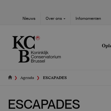
Skip
to
main
Secondary
Nieuws
Over ons
Infomomenten
content
Main
navigation
navigation
Opl
Agenda
ESCAPADES
ESCAPADES