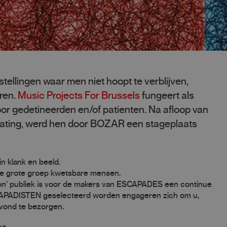
llingen waar men niet hoopt te verblijven,
ren.
Music Projects For Brussels
fungeert als
or gedetineerden en/of patienten. Na afloop van
lating, werd hen door BOZAR een stageplaats
n klank en beeld.
deze grote groep kwetsbare mensen.
on’ publiek is voor de makers van ESCAPADES een continue
SCAPADISTEN geselecteerd worden engageren zich om u,
vond te bezorgen.