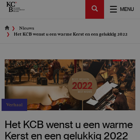
Skip
SEARCH
to
TOGGL
MENU
main
NAVIGA
content
Nieuws
Het KCB wenst u een warme Kerst en een gelukkig 2022
Verhaal
Het KCB wenst u een warme
Kerst en een gelukkig 2022