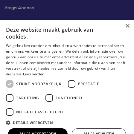
Stage Access
Ons onderzoek
×
Deze website maakt gebruik van
cookies.
Onderzoek
We gebruiken cookies om inhoud en advertenties te personaliseren
Onderzoeksgroepen
en om ons verkeer te analyseren. We delen ook informatie over uw
gebruik van onze site met onze advertentie- en analysepartners, die
Onderzoekers
deze kunnen combineren met andere informatie die u aan hen heeft
verstrekt of die zij hebben verzameld door uw gebruik van hun
Onderzoeker worden
diensten.
Lees verder
STRIKT NOODZAKELIJK
PRESTATIE
TARGETING
FUNCTIONEEL
NIET-GECLASSIFICEERD
DETAILS WEERGEVEN
© Erasmushogeschool Brussel 2026
Cookieverklaring
Disclaimer
Gebruiksvoorwaarden
ALLES ACCEPTEREN
ALLES AFWIJZEN