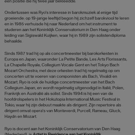
een positie die hij twee jaar bekleedde.
Ondertussen was Ryo's interesse in barokmuziek al enige tijd
groeiende: op 19-jarige leeftijd begon hij zichzelf barokviool te leren
en in 1985 verhuisde hij naar Nederland om het instrument te
studeren aan het Koninklijk Conservatorium in Den Haag onder
leiding van Sigiswald Kuijken, waar hij in 1989 zijn solistendiploma
behaalde.
Sinds 1987 trad hij op als concertmeester bij barokorkesten in
Europa en Japan, waaronder La Petite Bande, Les Arts Florissants,
La Chapelle Royale, Collegium Vocale Gent en het Tokyo Bach
Mozart Orchestra; met deze orkesten trad hij regelmatig op om
concerten uit te voeren van componisten als Bach, Vivaldi en
Mozart. Ryo is ook de huidige concertmeester van het Bach
Collegium Japan, en wordt regelmatig uitgenodigd in Italië, Polen,
Frankrijk en Australië als solist. Sinds 1994 is hij een van de
hoofdrolspelers in het Hokutopia International Music Festival in
Tokio, waar hij zijn debuut maakte als dirigent. Zijn repertoire als
dirigent omvat opera's van Monteverdi, Purcell, Rameau, Gluck,
Haydn en Mozart.
Ryo is docent aan het Koninklijk Conservatorium van Den Haag
(Nederland), is
Artist in Residence aan het Koninklijk