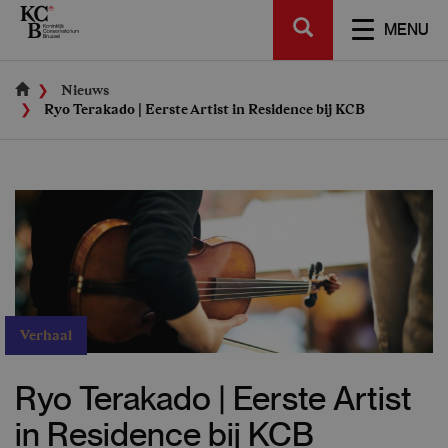
Skip
SEARCH
to
TOGGL
MENU
main
NAVIGA
content
Nieuws
Ryo Terakado | Eerste Artist in Residence bij KCB
Verhaal
Ryo Terakado | Eerste Artist
in Residence bij KCB