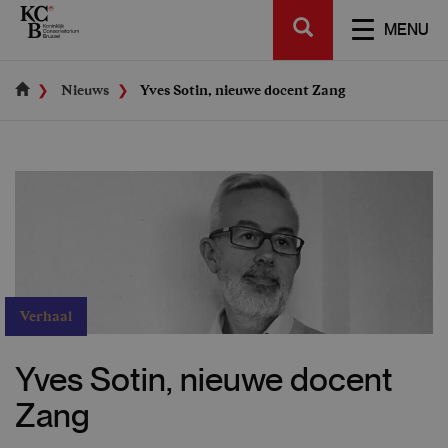
Skip
SEARCH
to
TOGGL
MENU
main
NAVIGA
content
Nieuws
Yves Sotin, nieuwe docent Zang
Verhaal
Yves Sotin, nieuwe docent
Zang