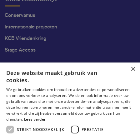
Conservamus
Internationale projecten
KCB Vriendenkring
Stage Access
Ons onderzoek
×
Deze website maakt gebruik van
cookies.
Onderzoek
We gebruiken cookies om inhoud en advertenties te personaliseren
Onderzoeksgroepen
en om ons verkeer te analyseren. We delen ook informatie over uw
gebruik van onze site met onze advertentie- en analysepartners, die
Onderzoekers
deze kunnen combineren met andere informatie die u aan hen heeft
verstrekt of die zij hebben verzameld door uw gebruik van hun
Onderzoeker worden
diensten.
Lees verder
STRIKT NOODZAKELIJK
PRESTATIE