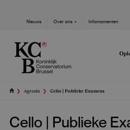
Skip
to
main
Secondary
Nieuws
Over ons
Infomomenten
content
Main
navigation
navigation
Opl
Agenda
Cello | Publieke Examens
Cello | Publieke E