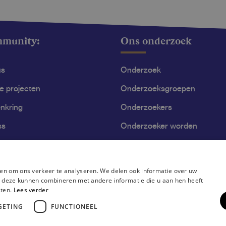
mmunity:
Ons onderzoek
us
Onderzoek
le projecten
Onderzoeksgroepen
nkring
Onderzoekers
ss
Onderzoeker worden
en om ons verkeer te analyseren. We delen ook informatie over uw
ie deze kunnen combineren met andere informatie die u aan hen heeft
sten.
Lees verder
GETING
FUNCTIONEEL