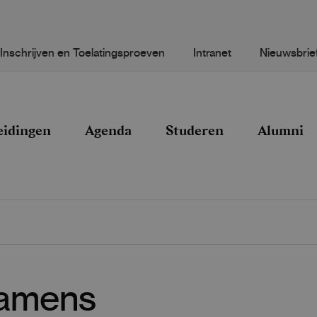
Inschrijven en Toelatingsproeven
Intranet
Nieuwsbrie
eidingen
Agenda
Studeren
Alumni
xamens