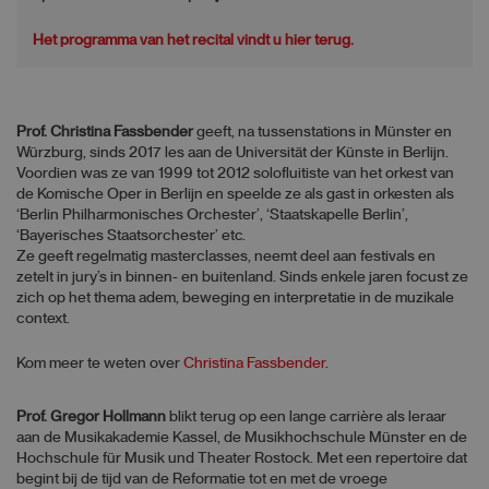
Het programma van het recital vindt u hier terug.
Prof. Christina Fassbender
geeft, na tussenstations in Münster en
Würzburg, sinds 2017 les aan de Universität der Künste in Berlijn.
Voordien was ze van 1999 tot 2012 solofluitiste van het orkest van
de Komische Oper in Berlijn en speelde ze als gast in orkesten als
‘Berlin Philharmonisches Orchester’, ‘Staatskapelle Berlin’,
‘Bayerisches Staatsorchester’ etc.
Ze geeft regelmatig masterclasses, neemt deel aan festivals en
zetelt in jury’s in binnen- en buitenland. Sinds enkele jaren focust ze
zich op het thema adem, beweging en interpretatie in de muzikale
context.
Kom meer te weten over
Christina Fassbender
.
Prof. Gregor Hollmann
blikt terug op een lange carrière als leraar
aan de Musikakademie Kassel, de Musikhochschule Münster en de
Hochschule für Musik und Theater Rostock. Met een repertoire dat
begint bij de tijd van de Reformatie tot en met de vroege