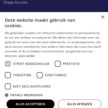
Stage Access
Ons onderzoek
×
Deze website maakt gebruik van
cookies.
Onderzoek
We gebruiken cookies om inhoud en advertenties te personaliseren
Onderzoeksgroepen
en om ons verkeer te analyseren. We delen ook informatie over uw
gebruik van onze site met onze advertentie- en analysepartners, die
Onderzoekers
deze kunnen combineren met andere informatie die u aan hen heeft
verstrekt of die zij hebben verzameld door uw gebruik van hun
Onderzoeker worden
diensten.
Lees verder
STRIKT NOODZAKELIJK
PRESTATIE
TARGETING
FUNCTIONEEL
NIET-GECLASSIFICEERD
DETAILS WEERGEVEN
© Erasmushogeschool Brussel 2026
Cookieverklaring
Disclaimer
Gebruiksvoorwaarden
ALLES ACCEPTEREN
ALLES AFWIJZEN
Privacyverklaring