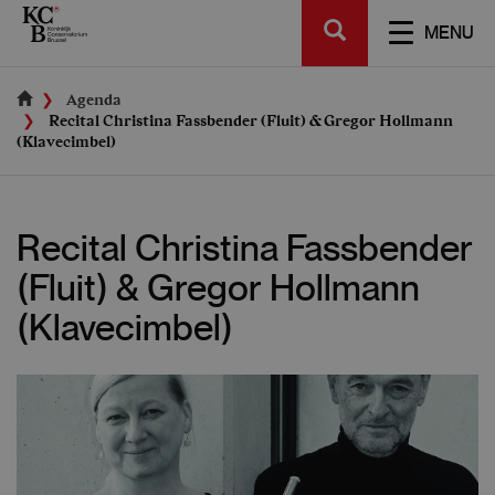
Skip
SEARCH
to
TOGGL
MENU
main
NAVIGA
content
Agenda
Recital Christina Fassbender (Fluit) & Gregor Hollmann
(Klavecimbel)
Recital Christina Fassbender
(Fluit) & Gregor Hollmann
(Klavecimbel)