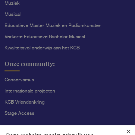
Muziek
Musical
Educatieve Master Muziek en Podiumkunsten
Verkorte Educatieve Bachelor Musical
Kwaliteitsvol onderwijs aan het KCB
Onze community:
Conservamus
Internationale projecten
KCB Vriendenkring
Stage Access
Ons onderzoek
×