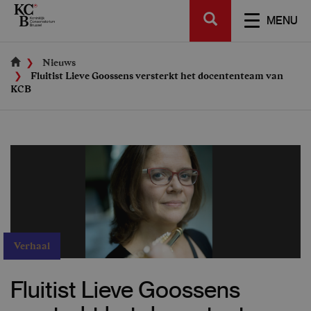
Skip
SEARCH
to
TOGGL
MENU
main
NAVIGA
content
Nieuws
Fluitist Lieve Goossens versterkt het docententeam van
KCB
Verhaal
Fluitist Lieve Goossens