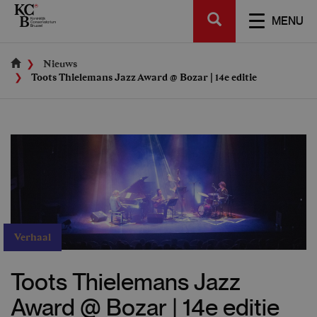
Skip
SEARCH
to
TOGGL
MENU
main
NAVIGA
content
Nieuws
Toots Thielemans Jazz Award @ Bozar | 14e editie
Verhaal
Toots Thielemans Jazz
Award @ Bozar | 14e editie