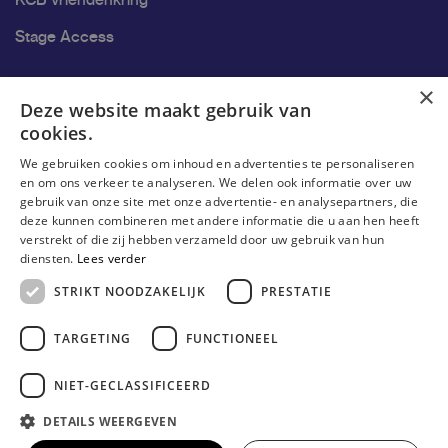
KCB Vriendenkring
Stage Access
Ons onderzoek
×
Deze website maakt gebruik van
cookies.
Onderzoek
We gebruiken cookies om inhoud en advertenties te personaliseren
Onderzoeksgroepen
en om ons verkeer te analyseren. We delen ook informatie over uw
gebruik van onze site met onze advertentie- en analysepartners, die
Onderzoekers
deze kunnen combineren met andere informatie die u aan hen heeft
verstrekt of die zij hebben verzameld door uw gebruik van hun
Onderzoeker worden
diensten.
Lees verder
STRIKT NOODZAKELIJK
PRESTATIE
TARGETING
FUNCTIONEEL
NIET-GECLASSIFICEERD
DETAILS WEERGEVEN
© Erasmushogeschool Brussel 2026