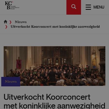
Skip
SEARCH
to
TOGGL
MENU
main
NAVIGA
content
Nieuws
Uitverkocht Koorconcert met koninklijke aanwezigheid
Nieuws
Uitverkocht Koorconcert
met koninklijke aanwezigheid