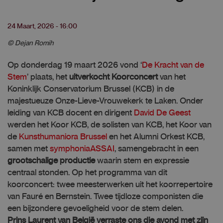
24 Maart, 2026 - 16:00
© Dejan Romih
Op donderdag 19 maart 2026 vond ‘
De Kracht van de
Stem
’ plaats, het
uitverkocht Koorconcert
van het
Koninklijk Conservatorium Brussel (KCB) in de
majestueuze Onze-Lieve-Vrouwekerk te Laken. Onder
leiding van KCB docent en dirigent
David De Geest
werden het Koor KCB, de solisten van KCB, het Koor van
de
Kunsthumaniora Brussel
en het Alumni Orkest KCB,
samen met
symphoniaASSAI
, samengebracht in een
grootschalige productie
waarin stem en expressie
centraal stonden. Op het programma van dit
koorconcert: twee meesterwerken uit het koorrepertoire
van Fauré en Bernstein. Twee tijdloze componisten die
een bijzondere gevoeligheid voor de stem delen.
Prins Laurent van België verraste ons die avond met zijn