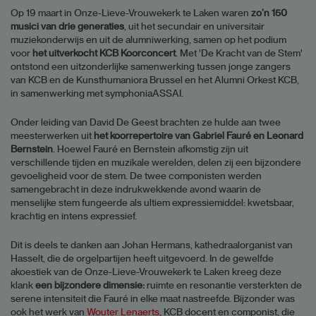
Op 19 maart in Onze-Lieve-Vrouwekerk te Laken waren
zo’n 150
musici van drie generaties
, uit het secundair en universitair
muziekonderwijs en uit de alumniwerking, samen op het podium
voor
het uitverkocht KCB Koorconcert
. Met 'De Kracht van de Stem'
ontstond een uitzonderlijke samenwerking tussen jonge zangers
van KCB en de Kunsthumaniora Brussel
en het Alumni Orkest KCB,
in samenwerking met symphoniaASSAI.
Onder leiding van David De Geest brachten ze hulde aan twee
meesterwerken uit
het koorrepertoire van Gabriel Fauré en Leonard
Bernstein
. Hoewel Fauré en Bernstein afkomstig zijn uit
verschillende tijden en muzikale werelden, delen zij een bijzondere
gevoeligheid voor de stem. De twee componisten werden
samengebracht in deze indrukwekkende avond waarin de
menselijke stem fungeerde als ultiem expressiemiddel: kwetsbaar,
krachtig en intens expressief.
Dit is deels te danken aan Johan Hermans, kathedraalorganist van
Hasselt, die de orgelpartijen heeft uitgevoerd. In de gewelfde
akoestiek van de Onze-Lieve-Vrouwekerk te Laken kreeg deze
klank
een bijzondere dimensie:
ruimte en resonantie versterkten de
serene intensiteit die Fauré in elke maat nastreefde. Bijzonder was
ook het werk van
Wouter Lenaerts
, KCB docent en componist, die