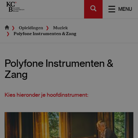
Skip
SEARCH
to
TOGGL
MENU
main
NAVIGA
content
Opleidingen
Muziek
Polyfone Instrumenten & Zang
Polyfone Instrumenten &
Zang
Kies hieronder je hoofdinstrument: