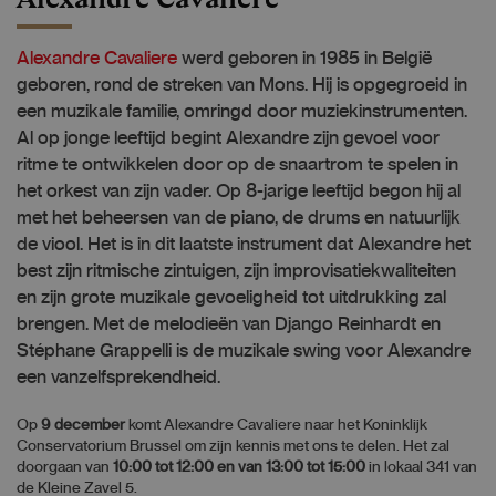
Alexandre Cavaliere
werd geboren in 1985 in België
geboren, rond de streken van Mons. Hij is opgegroeid in
een muzikale familie, omringd door muziekinstrumenten.
Al op jonge leeftijd begint Alexandre zijn gevoel voor
ritme te ontwikkelen door op de snaartrom te spelen in
het orkest van zijn vader. Op 8-jarige leeftijd begon hij al
met het beheersen van de piano, de drums en natuurlijk
de viool. Het is in dit laatste instrument dat Alexandre het
best zijn ritmische zintuigen, zijn improvisatiekwaliteiten
en zijn grote muzikale gevoeligheid tot uitdrukking zal
brengen. Met de melodieën van Django Reinhardt en
Stéphane Grappelli is de muzikale swing voor Alexandre
een vanzelfsprekendheid.
Op
9 december
komt Alexandre Cavaliere naar het Koninklijk
Conservatorium Brussel om zijn kennis met ons te delen. Het zal
doorgaan van
10:00 tot 12:00 en van 13:00 tot 15:00
in lokaal 341 van
de Kleine Zavel 5.