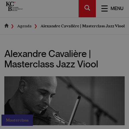
Skip
SEARCH
to
TOGGL
MENU
main
NAVIGA
content
Agenda
Alexandre Cavalière | Masterclass Jazz Viool
Alexandre Cavalière |
Masterclass Jazz Viool
Masterclass