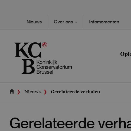
Skip
to
main
Secondary
Nieuws
Over ons
Infomomenten
content
Main
navigation
navigation
Opl
Nieuws
Gerelateerde verhalen
Gerelateerde verh