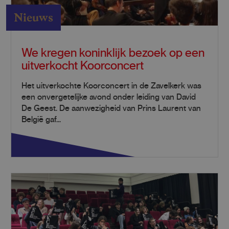
Nieuws
We kregen koninklijk bezoek op een
uitverkocht Koorconcert
Het uitverkochte Koorconcert in de Zavelkerk was
een onvergetelijke avond onder leiding van David
De Geest. De aanwezigheid van Prins Laurent van
België gaf...