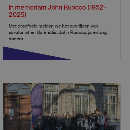
In memoriam John Ruocco (1952–
2025)
Met droefheid melden we het overlijden van
saxofonist en klarinettist John Ruocco, jarenlang
docent..