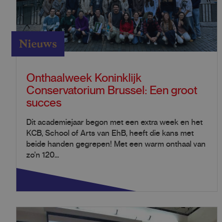
Nieuws
Onthaalweek Koninklijk
Conservatorium Brussel: Een groot
succes
Dit academiejaar begon met een extra week en het
KCB, School of Arts van EhB, heeft die kans met
beide handen gegrepen! Met een warm onthaal van
zo’n 120...