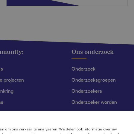
mmunity:
Ons onderzoek
us
Onderzoek
le projecten
Onderzoeksgroepen
nkring
Onderzoekers
ss
Onderzoeker worden
en om ons verkeer te analyseren. We delen ook informatie over uw