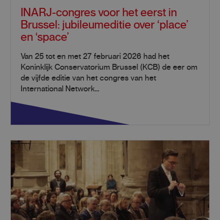
INARJ-congres voor het eerst in
Brussel: jubileumeditie over ‘place’
en ‘space’
Van 25 tot en met 27 februari 2026 had het
Koninklijk Conservatorium Brussel (KCB) de eer om
de vijfde editie van het congres van het
International Network...