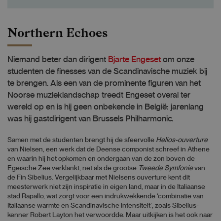
Northern Echoes
Niemand beter dan dirigent
Bjarte Engeset
om onze
studenten de finesses van de Scandinavische muziek bij
te brengen. Als een van de prominente figuren van het
Noorse muzieklandschap treedt Engeset overal ter
wereld op en is hij geen onbekende in België: jarenlang
was hij gastdirigent van Brussels Philharmonic.
Samen met de studenten brengt hij de sfeervolle
Helios-ouverture
van Nielsen, een werk dat de Deense componist schreef in Athene
en waarin hij het opkomen en ondergaan van de zon boven de
Egeïsche Zee verklankt, net als de grootse
Tweede Symfonie
van
de Fin Sibelius. Vergelijkbaar met Nielsens ouverture kent dit
meesterwerk niet zijn inspiratie in eigen land, maar in de Italiaanse
stad Rapallo, wat zorgt voor een indrukwekkende ‘combinatie van
Italiaanse warmte en Scandinavische intensiteit’, zoals Sibelius-
kenner Robert Layton het verwoordde. Maar uitkijken is het ook naar