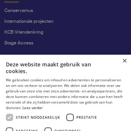
Conservamus
Internationale projecten
KCB Vriendenkring
Stage Access
Ons onderzoek
×
Deze website maakt gebruik van
cookies.
Onderzoek
We gebruiken cookies om inhoud en advertenties te personaliseren
Onderzoeksgroepen
en om ons verkeer te analyseren. We delen ook informatie over uw
gebruik van onze site met onze advertentie- en analysepartners, die
Onderzoekers
deze kunnen combineren met andere informatie die u aan hen heeft
verstrekt of die zij hebben verzameld door uw gebruik van hun
Onderzoeker worden
diensten.
Lees verder
STRIKT NOODZAKELIJK
PRESTATIE