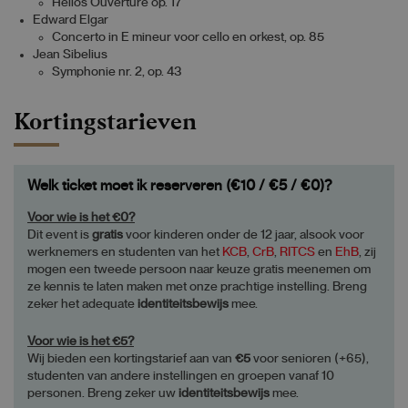
Helios Ouverture op. 17
Edward Elgar
Concerto in E mineur voor cello en orkest, op. 85
Jean Sibelius
Symphonie nr. 2, op. 43
Kortingstarieven
Welk ticket moet ik reserveren (€10 / €5 / €0)?
Voor wie is het €0?
Dit event is
gratis
voor kinderen onder de 12 jaar, alsook voor
werknemers en studenten van het
KCB
,
CrB
,
RITCS
en
EhB
, zij
mogen een tweede persoon naar keuze gratis meenemen om
ze kennis te laten maken met onze prachtige instelling. Breng
zeker het adequate
identiteitsbewijs
mee.
Voor wie is het €5?
Wij bieden een kortingstarief aan van
€5
voor senioren (+65),
studenten van andere instellingen en groepen vanaf 10
personen. Breng zeker uw
identiteitsbewijs
mee.