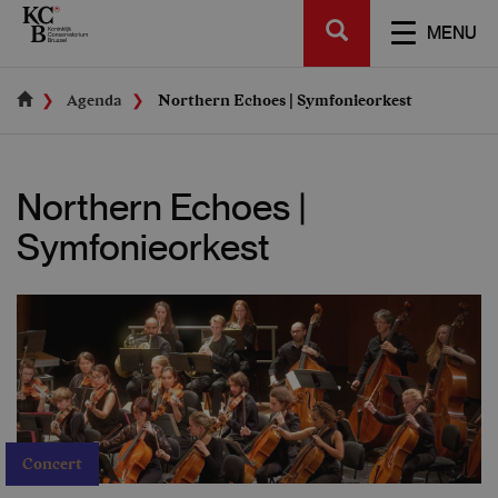
Skip
SEARCH
to
TOGGL
MENU
main
NAVIGA
content
Agenda
Northern Echoes | Symfonieorkest
Northern Echoes |
Symfonieorkest
Concert