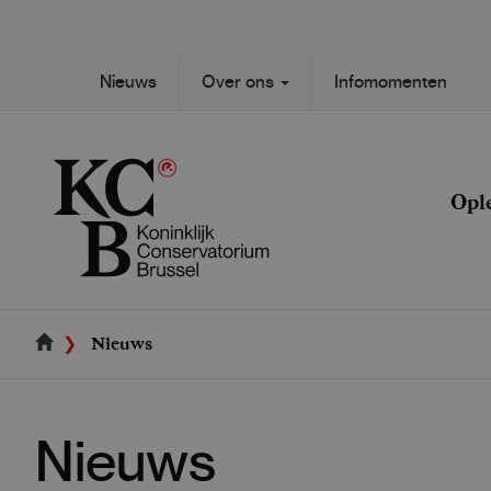
Skip
to
main
Secondary
Nieuws
Over ons
Infomomenten
content
Main
navigation
navigation
Opl
Nieuws
Nieuws