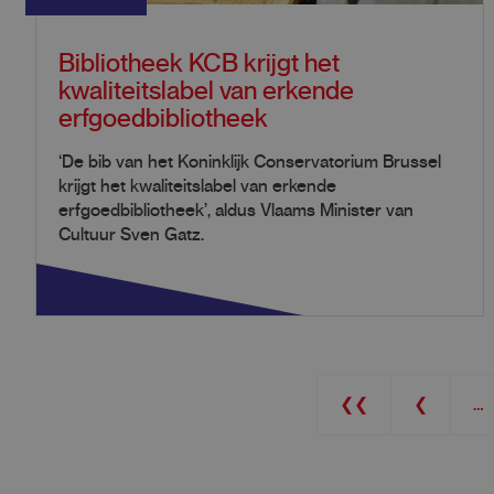
Bibliotheek KCB krijgt het
kwaliteitslabel van erkende
erfgoedbibliotheek
‘De bib van het Koninklijk Conservatorium Brussel
krijgt het kwaliteitslabel van erkende
erfgoedbibliotheek’, aldus Vlaams Minister van
Cultuur Sven Gatz.
Pagination
First
❮❮
Previous
❮
…
page
page