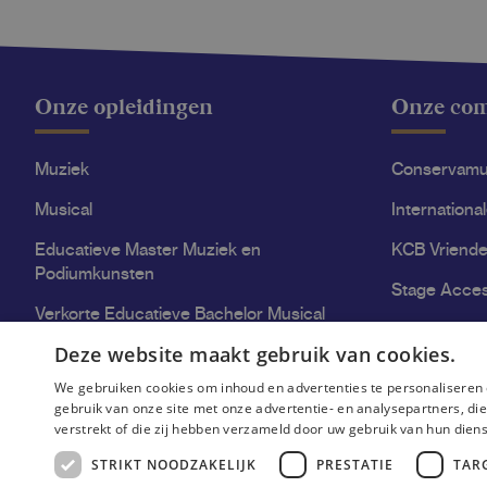
Onze opleidingen
Onze co
Muziek
Conservam
Musical
Internationa
Educatieve Master Muziek en
KCB Vriende
Podiumkunsten
Stage Acce
Verkorte Educatieve Bachelor Musical
Deze website maakt gebruik van cookies.
Kwaliteitsvol onderwijs aan het KCB
We gebruiken cookies om inhoud en advertenties te personaliseren 
gebruik van onze site met onze advertentie- en analysepartners, d
verstrekt of die zij hebben verzameld door uw gebruik van hun dien
STRIKT NOODZAKELIJK
PRESTATIE
TAR