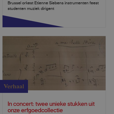
Brussel orkest Etienne Siebens instrumenten feest
studenten muziek dirigent
Verhaal
In concert: twee unieke stukken uit
onze erfgoedcollectie