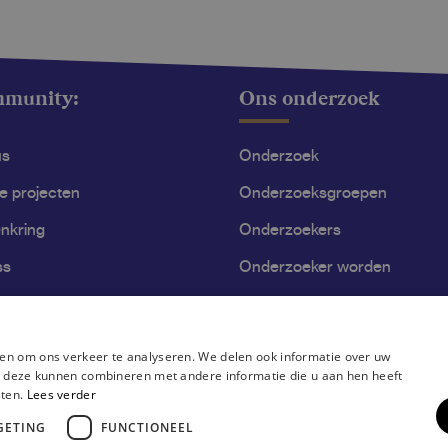
mmunity:
Ons onderzoek
us
Onderzoek
le projecten
Onderzoeksgroepen
nkring
Onderzoekers
ss
Onderzoeker worden
en om ons verkeer te analyseren. We delen ook informatie over uw
ie deze kunnen combineren met andere informatie die u aan hen heeft
sten.
Lees verder
GETING
FUNCTIONEEL