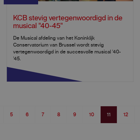
KCB stevig vertegenwoordigd in de
musical "40-45"
De Musical afdeling van het Koninklijk
Conservatorium van Brussel wordt stevig
vertegenwoordigd in de succesvolle musical '40-
'45.
Page
5
Page
6
Page
7
Page
8
Page
9
Page
10
Current
11
Page
12
page