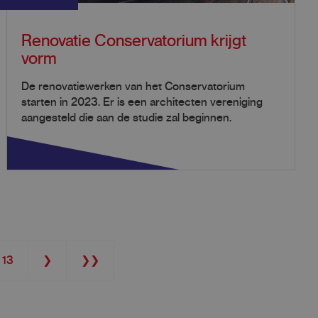
Renovatie Conservatorium krijgt
vorm
De renovatiewerken van het Conservatorium
starten in 2023. Er is een architecten vereniging
aangesteld die aan de studie zal beginnen.
Page
13
Next
❯
Last
❯❯
page
page