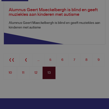
Alumnus Geert Maeckelbergh is blind en geeft
muziekles aan kinderen met autisme
Alumnus Geert Maeckelbergh is blind en geeft muziekles aan
kinderen met autisme
Pagination
First
❮❮
Previous
❮
…
Page
5
Page
6
Page
7
Page
8
Page
9
page
page
Page
10
Page
11
Page
12
Current
13
page