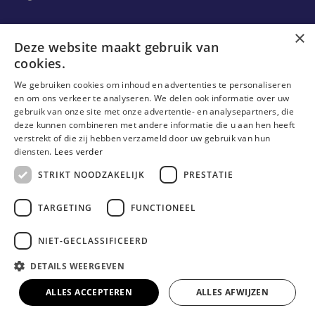
Ons onderzoek
×
Deze website maakt gebruik van
cookies.
Onderzoek
We gebruiken cookies om inhoud en advertenties te personaliseren
Onderzoeksgroepen
en om ons verkeer te analyseren. We delen ook informatie over uw
gebruik van onze site met onze advertentie- en analysepartners, die
Onderzoekers
deze kunnen combineren met andere informatie die u aan hen heeft
verstrekt of die zij hebben verzameld door uw gebruik van hun
Onderzoeker worden
diensten.
Lees verder
STRIKT NOODZAKELIJK
PRESTATIE
TARGETING
FUNCTIONEEL
NIET-GECLASSIFICEERD
DETAILS WEERGEVEN
© Erasmushogeschool Brussel 2026
Cookieverklaring
Disclaimer
Gebruiksvoorwaarden
ALLES ACCEPTEREN
ALLES AFWIJZEN
Privacyverklaring