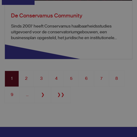
De Conservamus Community
Sinds 2007 heeft Conservamus haalbaarheidsstudies
uitgevoerd voor de conservatoriumgebouwen, een
businessplan opgesteld, het juridische en institutionele...
Pagination
Current
1
Page
2
Page
3
Page
4
Page
5
Page
6
Page
7
Page
8
page
Page
9
…
Next
❯
Last
❯❯
page
page