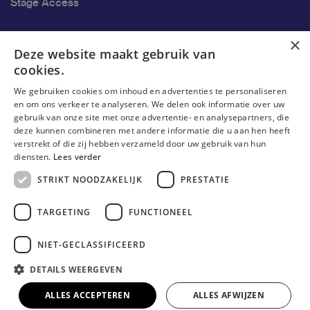
Stage Access
Ons onderzoek
×
Deze website maakt gebruik van
cookies.
Onderzoek
We gebruiken cookies om inhoud en advertenties te personaliseren
Onderzoeksgroepen
en om ons verkeer te analyseren. We delen ook informatie over uw
gebruik van onze site met onze advertentie- en analysepartners, die
Onderzoekers
deze kunnen combineren met andere informatie die u aan hen heeft
verstrekt of die zij hebben verzameld door uw gebruik van hun
Onderzoeker worden
diensten.
Lees verder
STRIKT NOODZAKELIJK
PRESTATIE
TARGETING
FUNCTIONEEL
NIET-GECLASSIFICEERD
DETAILS WEERGEVEN
© Erasmushogeschool Brussel 2026
Cookieverklaring
Disclaimer
Gebruiksvoorwaarden
ALLES ACCEPTEREN
ALLES AFWIJZEN
Privacyverklaring