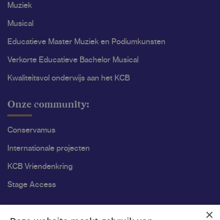
Muziek
Musical
Educatieve Master Muziek en Podiumkunsten
Verkorte Educatieve Bachelor Musical
Kwaliteitsvol onderwijs aan het KCB
Onze community:
Conservamus
Internationale projecten
KCB Vriendenkring
Stage Access
Ons onderzoek
×