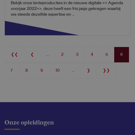
Bekijk onze lenteproducties in de nieuwe digitale << Agenda
voorjaar 2022>>, deze heeft een fris jasje gekregen waarbij
we steeds dezelfde expertise en ...
Pagination
First
❮❮
Previous
❮
…
Page
2
Page
3
Page
4
Page
5
Current
6
page
page
page
Page
7
Page
8
Page
9
Page
10
…
Next
❯
Last
❯❯
page
page
Onze opleidingen