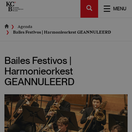
Skip
SEARCH
to
TOGGL
MENU
main
NAVIGA
content
Agenda
Bailes Festivos | Harmonieorkest GEANNULEERD
Bailes Festivos |
Harmonieorkest
GEANNULEERD