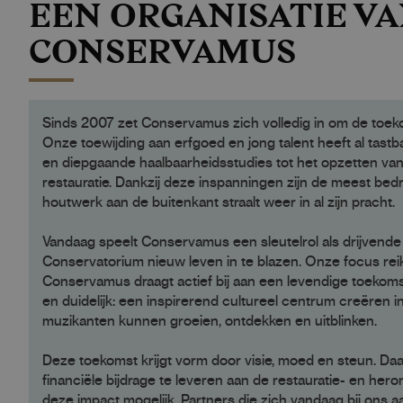
EEN ORGANISATIE VA
CONSERVAMUS
Sinds 2007 zet Conservamus zich volledig in om de toeko
Onze toewijding aan erfgoed en jong talent heeft al ta
en diepgaande haalbaarheidsstudies tot het opzetten van e
restauratie. Dankzij deze inspanningen zijn de meest be
houtwerk aan de buitenkant straalt weer in al zijn pracht.
Vandaag speelt Conservamus een sleutelrol als drijvende
Conservatorium nieuw leven in te blazen. Onze focus re
Conservamus draagt actief bij aan een levendige toekoms
en duidelijk: een inspirerend cultureel centrum creëren i
muzikanten kunnen groeien, ontdekken en uitblinken.
Deze toekomst krijgt vorm door visie, moed en steun. D
financiële bijdrage te leveren aan de restauratie- en h
deze impact mogelijk. Partners die zich vandaag bij ons 