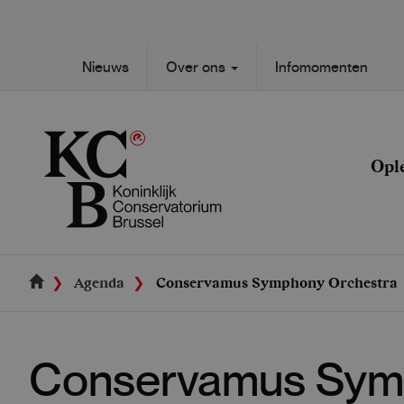
Skip
to
main
Secondary
Nieuws
Over ons
Infomomenten
content
Main
navigation
navigation
Opl
Agenda
Conservamus Symphony Orchestra
Conservamus Sym