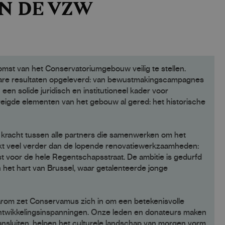
N DE VZW
mst van het Conservatoriumgebouw veilig te stellen.
stbare resultaten opgeleverd: van bewustmakingscampagnes
en solide juridisch en institutioneel kader voor
dreigde elementen van het gebouw al gered: het historische
 kracht tussen alle partners die samenwerken om het
ikt veel verder dan de lopende renovatiewerkzaamheden:
t voor de hele Regentschapsstraat. De ambitie is gedurfd
n het hart van Brussel, waar getalenteerde jonge
aarom zet Conservamus zich in om een betekenisvolle
erontwikkelingsinspanningen. Onze leden en donateurs maken
aansluiten, helpen het culturele landschap van morgen vorm